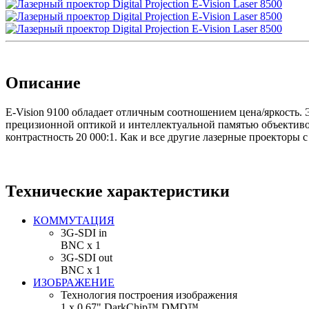
Описание
E-Vision 9100 обладает отличным соотношением цена/яркость.
прецизионной оптикой и интеллектуальной памятью объективо
контрастность 20 000:1. Как и все другие лазерные проекторы 
Технические характеристики
КОММУТАЦИЯ
3G-SDI in
BNC х 1
3G-SDI out
BNC х 1
ИЗОБРАЖЕНИЕ
Технология построения изображения
1 x 0.67" DarkChip™ DMD™