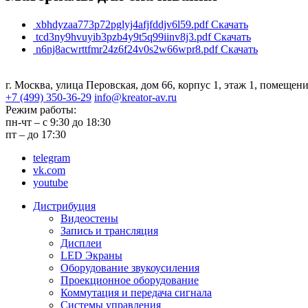
xbhdyzaa773p72pglyj4afjfddjv6l59.pdf
Скачать
tcd3ny9hvuyib3pzb4y9t5q99iinv8j3.pdf
Скачать
n6nj8acwrttfmr24z6f24v0s2w66wpr8.pdf
Скачать
г. Москва, улица Перовская,
дом 66, корпус 1, этаж 1,
помещени
+7 (499) 350-36-29
info@kreator-av.ru
Режим работы:
пн-чт – с 9:30 до 18:30
пт – до 17:30
telegram
vk.com
youtube
Дистрибуция
Видеостены
Запись и трансляция
Дисплеи
LED Экраны
Оборудование звукоусиления
Проекционное оборудование
Коммутация и передача сигнала
Системы управления