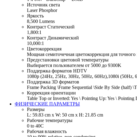
Источник света
Laser Phosphor
Яркость
8,500 Lumens
Контраст Статический
1,800:1
Контраст Динамический
10,000:1
Цветокоррекция
Мощная семиточечная цветокоррекция для точного 
Предустановки цветовой температуры
Выбирается пользователем от 5000 до 9300K
Поддержка форматов HDTV
1080p (24Hz, 25Hz, 30Hz, 50Hz, 60Hz),1080i (50Hz, 6
Поддержка 3D форматов
Frame Packing \Frame Sequential \Side By Side (half) \
Коррекция ориентации
Table Top or Inverted: Yes \ Pointing Up: Yes \ Pointing 
ФИЗИЧЕСКИЕ ПАРАМЕТРЫ
Размеры
L: 59.83 cm x W: 50 cm x H: 21.85 cm
Рабочие температуры
0 to 40C
Рабочая влажность
10 to 90% relative, non-condensing