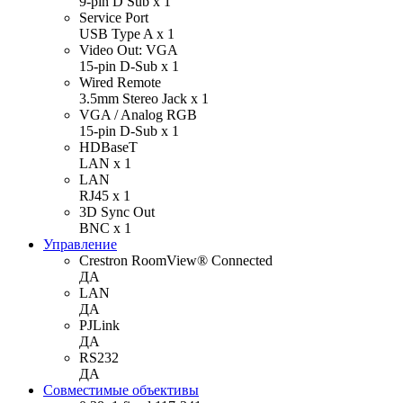
9-pin D Sub х 1
Service Port
USB Type A х 1
Video Out: VGA
15-pin D-Sub х 1
Wired Remote
3.5mm Stereo Jack х 1
VGA / Analog RGB
15-pin D-Sub х 1
HDBaseT
LAN х 1
LAN
RJ45 х 1
3D Sync Out
BNC х 1
Управление
Crestron RoomView® Connected
ДА
LAN
ДА
PJLink
ДА
RS232
ДА
Совместимые объективы