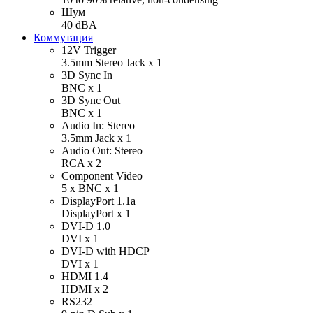
Шум
40 dBA
Коммутация
12V Trigger
3.5mm Stereo Jack х 1
3D Sync In
BNC х 1
3D Sync Out
BNC х 1
Audio In: Stereo
3.5mm Jack х 1
Audio Out: Stereo
RCA х 2
Component Video
5 x BNC х 1
DisplayPort 1.1a
DisplayPort х 1
DVI-D 1.0
DVI х 1
DVI-D with HDCP
DVI х 1
HDMI 1.4
HDMI х 2
RS232