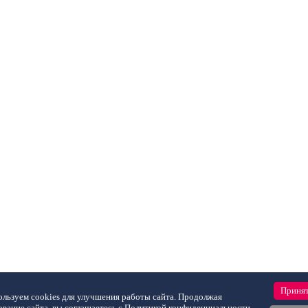
Приня
льзуем cookies для улучшения работы сайта. Продолжая
ование сайта, вы соглашаетесь с
Политикой конфиденциальности
.