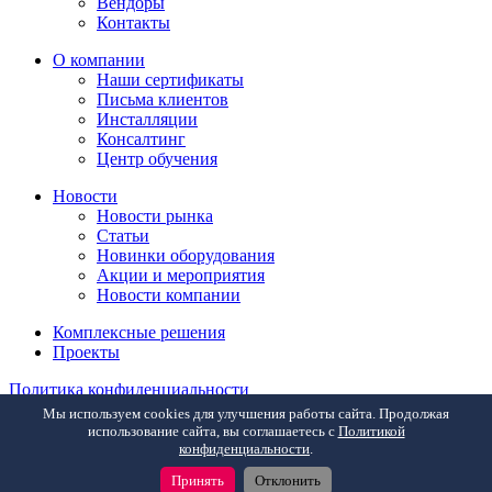
Вендоры
Контакты
О компании
Наши сертификаты
Письма клиентов
Инсталляции
Консалтинг
Центр обучения
Новости
Новости рынка
Статьи
Новинки оборудования
Акции и мероприятия
Новости компании
Комплексные решения
Проекты
Политика конфиденциальности
Мы используем cookies для улучшения работы сайта. Продолжая
Разработка:
akona.ru
использование сайта, вы соглашаетесь с
Политикой
конфиденциальности
.
Информация, представленная на сайте, не является публичной
офертой и носит исключительно ознакомительный характер.
Принять
Отклонить
© Все права защищены.