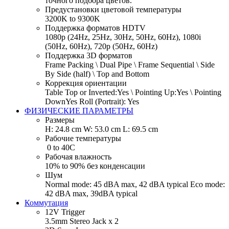
точного подбора цветов.
Предустановки цветовой температуры
3200K to 9300K
Поддержка форматов HDTV
1080p (24Hz, 25Hz, 30Hz, 50Hz, 60Hz), 1080i
(50Hz, 60Hz), 720p (50Hz, 60Hz)
Поддержка 3D форматов
Frame Packing \ Dual Pipe \ Frame Sequential \ Side
By Side (half) \ Top and Bottom
Коррекция ориентации
Table Top or Inverted:Yes \ Pointing Up:Yes \ Pointing
DownYes Roll (Portrait): Yes
ФИЗИЧЕСКИЕ ПАРАМЕТРЫ
Размеры
H: 24.8 cm W: 53.0 cm L: 69.5 cm
Рабочие температуры
0 to 40C
Рабочая влажность
10% to 90% без конденсации
Шум
Normal mode: 45 dBA max, 42 dBA typical Eco mode:
42 dBA max, 39dBA typical
Коммутация
12V Trigger
3.5mm Stereo Jack х 2