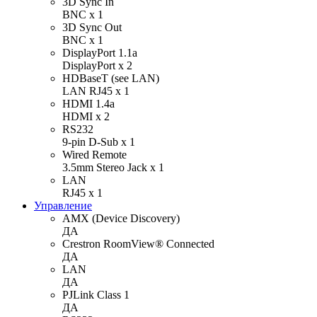
3D Sync In
BNC х 1
3D Sync Out
BNC х 1
DisplayPort 1.1a
DisplayPort х 2
HDBaseT (see LAN)
LAN RJ45 х 1
HDMI 1.4a
HDMI х 2
RS232
9-pin D-Sub х 1
Wired Remote
3.5mm Stereo Jack х 1
LAN
RJ45 х 1
Управление
AMX (Device Discovery)
ДА
Crestron RoomView® Connected
ДА
LAN
ДА
PJLink Class 1
ДА