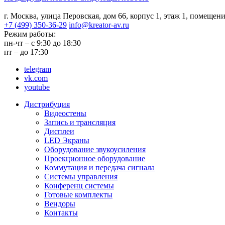
г. Москва, улица Перовская,
дом 66, корпус 1, этаж 1,
помещени
+7 (499) 350-36-29
info@kreator-av.ru
Режим работы:
пн-чт – с 9:30 до 18:30
пт – до 17:30
telegram
vk.com
youtube
Дистрибуция
Видеостены
Запись и трансляция
Дисплеи
LED Экраны
Оборудование звукоусиления
Проекционное оборудование
Коммутация и передача сигнала
Системы управления
Конференц системы
Готовые комплекты
Вендоры
Контакты