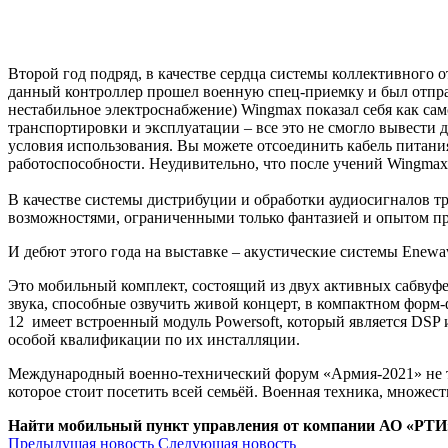
Второй год подряд, в качестве сердца системы коллективного
данный контроллер прошел военную спец-приемку и был отправ
нестабильное электроснабжение) Wingmax показал себя как сам
транспортировки и эксплуатации – все это не смогло вывести 
условия использования. Вы можете отсоединить кабель питания
работоспособности. Неудивительно, что после учений Wingma
В качестве системы дистрибуции и обработки аудиосигналов 
возможностями, ограниченными только фантазией и опытом п
И дебют этого года на выставке – акустические системы Enewa
Это мобильный комплект, состоящий из двух активных сабвуф
звука, способные озвучить живой концерт, в компактном форм-ф
12 имеет встроенный модуль Powersoft, который является DSP 
особой квалификации по их инсталляции.
Международный военно-технический форум «Армия-2021» не т
которое стоит посетить всей семьёй. Военная техника, множес
Найти мобильный пункт управления от компании АО «РТИ»
Предыдущая новость
Следующая новость