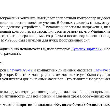
 отображения контента, выступает аппаратный контроллер видео
лен на военно-полевые учения. В боевых условиях (пыль, отсу
ое надежное устройство. Случались и перепады напряжения, впл
данный контроллер из строя. Тут стоить отметить, что Wingmax 
 от контроллера во время его работы и после подключения пона
x MVP9000 был закуплен для нужд Вооруженных сил.
традиционно используется аудиоплатформа
Symetrix Jupiter 12
. Пр
рограммиста.
ve.
еров
Enewave AS-12
и компактных линейных массивов
Enewave S
акторе. Кстати, 3 концерта на этом комплекте уже были с успех
и усилителем для линейных массивов. Это значительно упрощает
олько демонстрирует последние достижения оборонно-промышле
тво активностей для всей семьи и главный храм Вооруженных си
 можно напротив павильона «В», возле боевых беспилотных