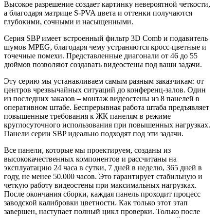
Высокое разрешение создает картинку невероятной четкости,
а благодаря матрице S-PVA цвета и оттенки получаются
глубокими, сочными и насыщенными.
Серия SBP имеет встроенный фильтр 3D Comb и подавитель
шумов MPEG, благодаря чему устраняются кросс-цветные и
точечные помехи. Представленные диагонали от 46 до 55
дюймов позволяют создавать видеостены под ваши задачи.
Эту серию мы устанавливаем самым разным заказчикам: от
центров чрезвычайных ситуаций до конференц-залов. Один
из последних заказов – монтаж видеостены из 8 панелей в
оперативном штабе. Беспрерывная работа штаба предъявляет
повышенные требования к ЖК панелям в режиме
круглосуточного использования при повышенных нагрузках.
Панели серии SBP идеально подходят под эти задачи.
Все панели, которые мы проектируем, созданы из
высококачественных компонентов и рассчитаны на
эксплуатацию 24 часа в сутки, 7 дней в неделю, 365 дней в
году, не менее 50.000 часов. Это гарантирует стабильную и
четкую работу видеостены при максимальных нагрузках.
После окончания сборки, каждая панель проходит процесс
заводской калибровки цветности. Как только этот этап
завершен, наступает полный цикл проверки. Только после