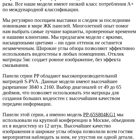
разы. Все наши модели имеют низкий класс потребления A+
по международной классификации.
Мы регулярно посещаем выставки и следим за последними
новинками в мире ЖК панелей. Многолетний опыт помог
нам выбрать самые лучшие варианты, проверенные временем
и нашими клиентами. Мы предлагаем модели с яркими,
насыщенными цветами – ни один оттенок не останется
незамеченным. Широкие углы обзора позволяют эффективно
использовать видеостены в любых помещениях. Отклик
матрицы 5мс создает ровное изображение, без эффекта
смазывания.
Панели серии PP обладают высокопроизводительной
матрицей S-PVA. Данные модели имеют высочайшее
разрешение 3840 х 2160. Выбор диагоналей от 49 до 65
дюймов, что позволяет использовать эти матрицы для
создания больших видеостен с высочайшим качеством
передачи информации.
Панели этой серии, а именно модель
PP-65S804KG1
мы
использовали на крупной конференции в Москве, объединив
их в видеостену из 12 штук. Высочайшее качество
изображения и широкие углы обзора позволили всем гостям
мероприятия наблюдать за ним, не упустив ни одной детали.