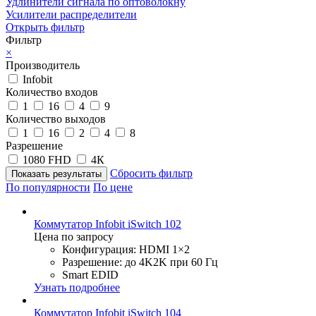
Удлинители сигнала по оптоволокну
Усилители распределители
Открыть фильтр
Фильтр
×
Производитель
Infobit
Количество входов
1
16
4
9
Количество выходов
1
16
2
4
8
Разрешение
1080 FHD
4К
Сбросить фильтр
По популярности
По цене
Коммутатор Infobit iSwitch 102
Цена по запросу
Конфигурация: HDMI 1×2
Разрешение: до 4K2K при 60 Гц
Smart EDID
Узнать подробнее
Коммутатор Infobit iSwitch 104