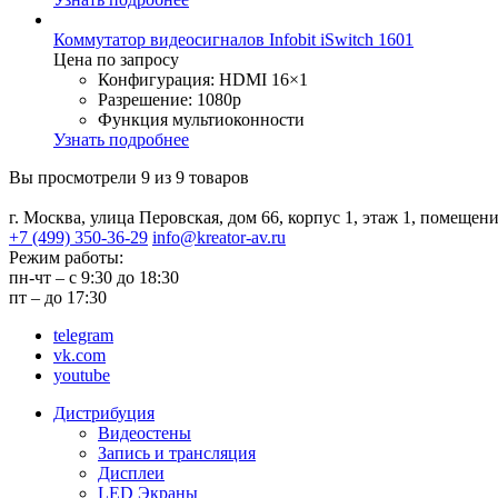
Коммутатор видеосигналов Infobit iSwitch 1601
Цена по запросу
Конфигурация: HDMI 16×1
Разрешение: 1080p
Функция мультиоконности
Узнать подробнее
Вы просмотрели 9 из 9 товаров
г. Москва, улица Перовская,
дом 66, корпус 1, этаж 1,
помещени
+7 (499) 350-36-29
info@kreator-av.ru
Режим работы:
пн-чт – с 9:30 до 18:30
пт – до 17:30
telegram
vk.com
youtube
Дистрибуция
Видеостены
Запись и трансляция
Дисплеи
LED Экраны